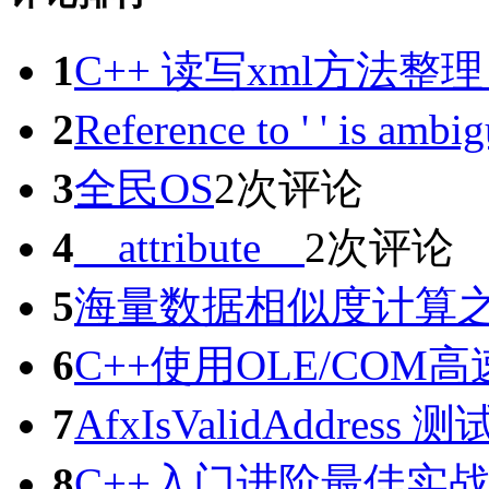
1
C++ 读写xml方法
2
Reference to ' ' i
3
全民OS
2次评论
4
__attribute__
2次评论
5
海量数据相似度计算之sim
6
C++使用OLE/COM
7
AfxIsValidAddres
8
C++入门进阶最佳实