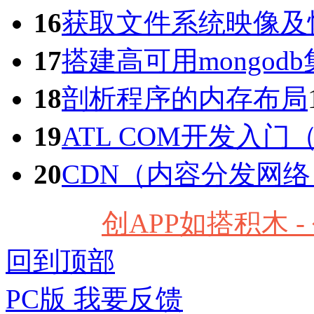
16
获取文件系统映像及恢
17
搭建高可用mongodb
18
剖析程序的内存布局
19
ATL COM开发入门（
20
CDN（内容分发网
创APP如搭积木 
回到顶部
PC版
我要反馈