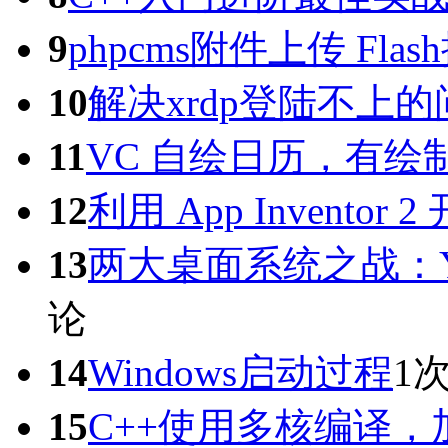
9
phpcms附件上传 Flas
10
解决xrdp登陆不上的问题：
11
VC 自绘日历，有绘制
12
利用 App Inventor 
13
两大桌面系统之战：Yosem
论
14
Windows启动过程
1
15
C++使用多核编译