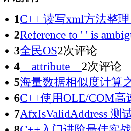
1
C++ 读写xml方法
2
Reference to ' ' i
3
全民OS
2次评论
4
__attribute__
2次评论
5
海量数据相似度计算之sim
6
C++使用OLE/COM
7
AfxIsValidAddres
8
C++入门进阶最佳实