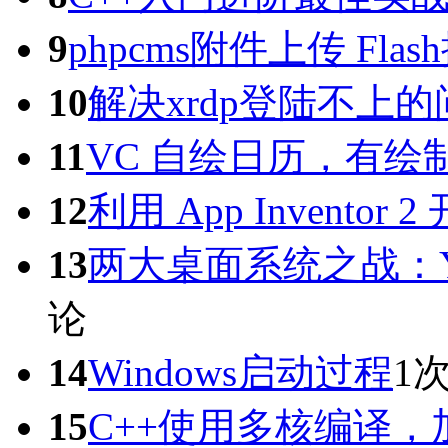
9
phpcms附件上传 Flas
10
解决xrdp登陆不上的问题：
11
VC 自绘日历，有绘制
12
利用 App Inventor 
13
两大桌面系统之战：Yosem
论
14
Windows启动过程
1
15
C++使用多核编译