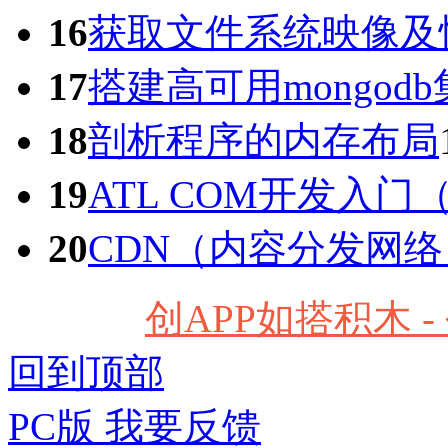
16
获取文件系统映像及恢
17
搭建高可用mongodb
18
剖析程序的内存布局
19
ATL COM开发入门（
20
CDN（内容分发网
创APP如搭积木 
回到顶部
PC版
我要反馈