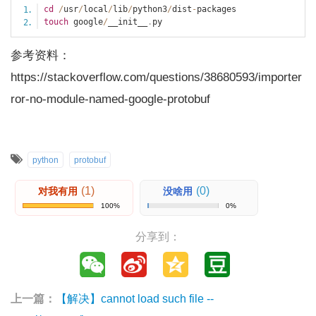
cd
/
usr
/
local
/
lib
/
python3
/
dist
-
touch
 google
/
__init__
.
参考资料：
https://stackoverflow.com/questions/38680593/importer
ror-no-module-named-google-protobuf
python
protobuf
(1)
(0)
对我有用
没啥用
100%
0%
分享到：
上一篇：
【解决】cannot load such file --