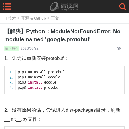
>
>
IT技术
开源 & Github
正文
【解决】Python：ModuleNotFoundError: No
module named 'google.protobuf'
清泛原创
2023/08/22
1、先尝试重新安装protobuf：
pip3 uninstall protobuf

pip3 uninstall google

pip3 
install
 google

pip3 
install
 protobuf
2、没有效果的话，尝试进入dist-packages目录，刷新
__init__.py文件：