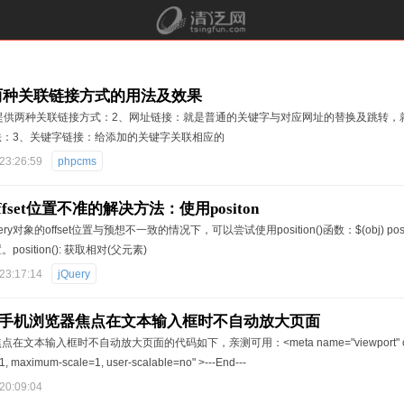
ms两种关联链接方式的用法及效果
ms提供两种关联链接方式：2、网址链接：就是普通的关键字与对应网址的替换及跳转
法：3、关键字链接：给添加的关键字关联相应的
23:26:59
phpcms
 offset位置不准的解决方法：使用positon
ry对象的offset位置与预想不一致的情况下，可以尝试使用position()函数：$(obj) position
osition(): 获取相对(父元素)
23:17:14
jQuery
手机浏览器焦点在文本输入框时不自动放大页面
文本输入框时不自动放大页面的代码如下，亲测可用：<meta name="viewport" content=
e=1, maximum-scale=1, user-scalable=no" >---End---
20:09:04