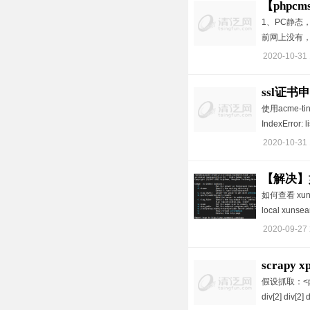
【phpc
1、PC静态，手
前网上没有，
2020-10-31 
ssl证书申请报
使用acme-tiny申
[0] Index
IndexError: l
2020-10-31 
【解决】如
如何查看 x
local xu
2020-09-27 
scrapy
假设抓取：<p> 
div[2] div[2] 