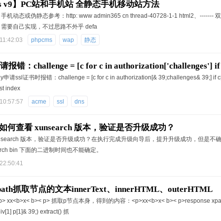
ms v9】PC站和手机站 全静态手机移动站方法
机动态或伪静态参考：http: www admin365 cn thread-40728-1-1 html2、--
需要自己实现，不过思路不外乎 defa
11:42:03
phpcms
wap
静态
错：challenge = [c for c in authorization['challenges'] if c
请ssl证书时报错：challenge = [c for c in authorization[& 39;challenges& 39;] if c[& 3
Error: list index out of range
ist index
10:57:57
acme
ssl
dns
何查看 xunsearch 版本，验证是否升级成功？
unsearch 版本，验证是否升级成功？在执行完成升级向导后，提升升级成功，但是不确
nsearch bin 下面的二进制时间也不能确定。
22:50:41
 xpath抓取节点的文本innerText、innerHTML、outerHTML
xx<b>x< b>< p> 抓取p节点本身，得到的内容：<p>xx<b>x< b>< p>response xpath(& 3
div[1] p[1]& 39;) extract() 抓