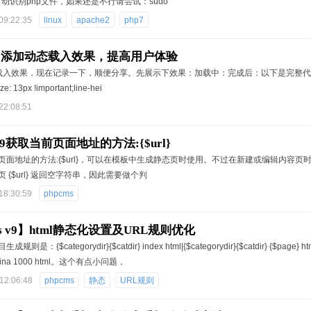
动识别php文件，如果还是不行请尝试：sudo
09:22:35
linux
apache2
php7
ame添加动态载入效果，提高用户体验
态载入效果，现在记录一下，顺便分享。先展示下效果：加载中：完成后：以下是完整代码：<div style=
ze: 13px !important;line-hei
22:08:51
s v9获取当前页面地址的方法:{$url}
页面地址的方法:{$url}，可以在模板中生成静态页时使用。不过在新建或编辑内容页时
 {$url} 返回空字符串，因此需要做个判
18:30:59
phpcms
ms v9】html静态化设置及URL规则优化
则是：{$categorydir}{$catdir} index html|{$categorydir}{$catdir} {$
hina 1000 html。这个有点小问题，
12:06:48
phpcms
静态
URL规则