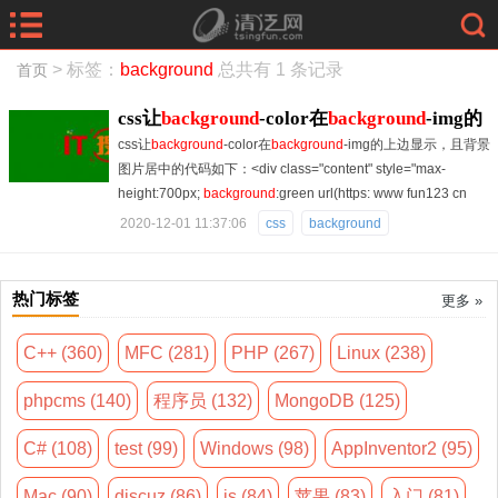
> 标签：
background
总共有 1 条记录
首页
css让
background
-color在
background
-img的
css让
background
-color在
background
-img的上边显示，且背景
上边显示，且背景图片居中
图片居中的代码如下：<div class="content" style="max-
height:700px;
background
:green url(https: www fun123 cn
2020-12-01 11:37:06
css
background
热门标签
更多 »
C++ (360)
MFC (281)
PHP (267)
Linux (238)
phpcms (140)
程序员 (132)
MongoDB (125)
C# (108)
test (99)
Windows (98)
AppInventor2 (95)
Mac (90)
discuz (86)
js (84)
苹果 (83)
入门 (81)