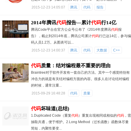
2015-12-23 14:05:07
腾讯
代码
报告
2014年腾讯
代码
报告—累计
代码
行14亿
腾讯Code平台在官方公众号公布了《2014年度腾讯
代码
报
告》，截止到2014年底，腾讯公司累计
代码
行已达14亿，参与编
码人员1.2万。从图表可以...
2015-12-23 14:00:37
腾讯
代码
大数据
C++
代码
质量：结对编程最不重要的理由
Braintree对于软件开发有一套自己的方法。其中一个感觉特别有
冲击力的就是有关结对编程方面的内容。很多人在讨论结对编程
的时候，通常注重...
2015-09-29 16:48:28
代码
质量
代码
坏味道(总结)
1.Duplicated Code（重复
代码
）重复出现相同或相似的
代码
，需
抽取共通，便于维护。2.Long Method（过长函数）函数体尽量
简短，内聚性要变...