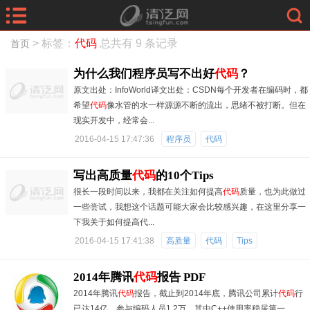
> 标签：
代码
总共有 9 条记录
首页
为什么我们程序员写不出好
代码
？
原文出处：InfoWorld译文出处：CSDN每个开发者在编码时，都
希望
代码
像水管的水一样源源不断的流出，思绪不被打断。但在
现实开发中，经常会...
2016-04-15 17:47:36
程序员
代码
写出高质量
代码
的10个Tips
很长一段时间以来，我都在关注如何提高
代码
质量，也为此做过
一些尝试，我想这个话题可能大家会比较感兴趣，在这里分享一
下我关于如何提高代...
2016-04-15 17:41:38
高质量
代码
Tips
2014年腾讯
代码
报告 PDF
2014年腾讯
代码
报告，截止到2014年底，腾讯公司累计
代码
行
已达14亿，参与编码人员1 2万，其中C++使用率稳居第一。