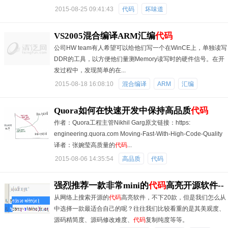
2015-08-25 09:41:43
代码
坏味道
VS2005混合编译ARM汇编
代码
公司HW team有人希望可以给他们写一个在WinCE上，单独读写
DDR的工具，以方便他们量测Memory读写时的硬件信号。在开
发过程中，发现简单的在...
2015-08-18 16:08:10
混合编译
ARM
汇编
Quora如何在快速开发中保持高品质
代码
作者：Quora工程主管Nikhil Garg原文链接：https:
engineering.quora.com Moving-Fast-With-High-Code-Quality
译者：张婉莹高质量的
代码
...
2015-08-06 14:35:54
高品质
代码
强烈推荐一款非常mini的
代码
高亮开源软件--
从网络上搜索开源的
代码
高亮软件，不下20款，但是我们怎么从
prism
中选择一款最适合自己的呢？往往我们比较看重的是其美观度、
源码精简度、源码修改难度、
代码
复制纯度等等。