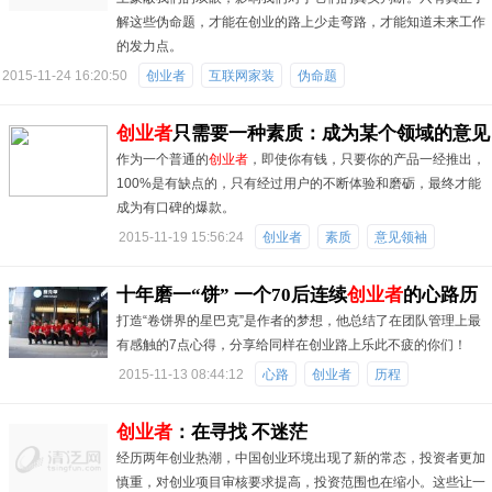
解这些伪命题，才能在创业的路上少走弯路，才能知道未来工作
的发力点。
2015-11-24 16:20:50
创业者
互联网家装
伪命题
创业者
只需要一种素质：成为某个领域的意见
作为一个普通的
创业者
，即使你有钱，只要你的产品一经推出，
领袖
100%是有缺点的，只有经过用户的不断体验和磨砺，最终才能
成为有口碑的爆款。
2015-11-19 15:56:24
创业者
素质
意见领袖
十年磨一“饼” 一个70后连续
创业者
的心路历
打造“卷饼界的星巴克”是作者的梦想，他总结了在团队管理上最
程
有感触的7点心得，分享给同样在创业路上乐此不疲的你们！
2015-11-13 08:44:12
心路
创业者
历程
创业者
：在寻找 不迷茫
经历两年创业热潮，中国创业环境出现了新的常态，投资者更加
慎重，对创业项目审核要求提高，投资范围也在缩小。这些让一