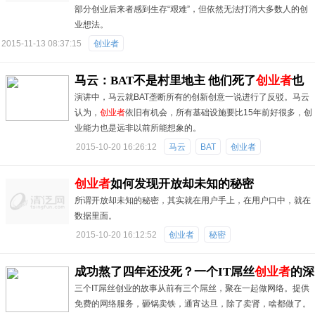
部分创业后来者感到生存“艰难”，但依然无法打消大多数人的创
业想法。
2015-11-13 08:37:15
创业者
马云：BAT不是村里地主 他们死了
创业者
也
演讲中，马云就BAT垄断所有的创新创意一说进行了反驳。马云
难富起来
认为，
创业者
依旧有机会，所有基础设施要比15年前好很多，创
业能力也是远非以前所能想象的。
2015-10-20 16:26:12
马云
BAT
创业者
创业者
如何发现开放却未知的秘密
所谓开放却未知的秘密，其实就在用户手上，在用户口中，就在
数据里面。
2015-10-20 16:12:52
创业者
秘密
成功熬了四年还没死？一个IT屌丝
创业者
的深
三个IT屌丝创业的故事从前有三个屌丝，聚在一起做网络。提供
刻反思
免费的网络服务，砸锅卖铁，通宵达旦，除了卖肾，啥都做了。