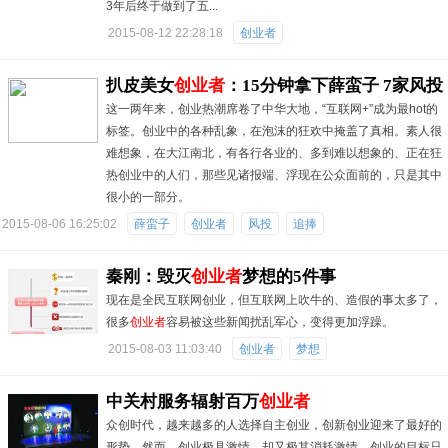
3年后终于做到了五...
2015-08-12 22:28:18
创业者
扒皮美女
创业者
：15分钟拿下薛蛮子 7家风投
这一两年来，创业热潮席卷了中华大地，“互联网+”成为最hot的
追捧
标签。创业中的各种乱象，在泡沫的狂欢中掩盖了真相。素人很
难想象，在大江南北，有各行各业的、多到难以想象的、正在狂
热创业中的人们，那些见诸报端、浮现在公众面前的，只是其中
很小的一部分。
2015-08-06 16:25:02
薛蛮子
创业者
风投
追捧
秦刚：毁灭
创业者
梦想的5件事
现在是全民互联网创业，但互联网上吹牛的、造假的事太多了，
很多
创业者
容易被这些新闻扰乱军心，变得更加浮躁。
2015-08-03 11:03:40
创业者
梦想
中关村服务辐射百万
创业者
众创时代，越来越多的人选择自主创业，创新创业迎来了最好的
形势。然而，创业极具激情，却又极其消耗激情。创业的目标只