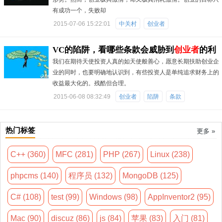
有成功一个，失败却
2015-07-06 15:22:01
中关村
创业者
VC的陷阱，看哪些条款会威胁到
创业者
的利
我们在期待天使投资人真的如天使般善心，愿意长期扶助创业企
益
业的同时，也要明确地认识到，有些投资人是单纯追求财务上的
收益最大化的。残酷但合理。
2015-06-08 08:32:49
创业者
陷阱
条款
热门标签
更多 »
C++ (360)
MFC (281)
PHP (267)
Linux (238)
phpcms (140)
程序员 (132)
MongoDB (125)
C# (108)
test (99)
Windows (98)
AppInventor2 (95)
Mac (90)
discuz (86)
js (84)
苹果 (83)
入门 (81)