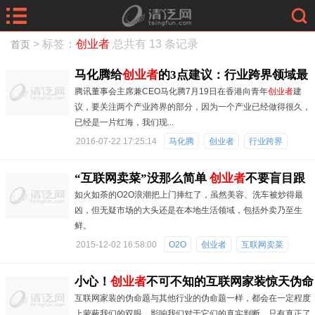
> 标签：
创业者
总共有 13 条记录
首页
马化腾给
创业者
的3点建议：行业跨界领域最
腾讯董事会主席兼CEO马化腾7月19日在香港向青年
创业者
建
有机会诞生创新
议，要关注两个产业跨界的部分，因为一个产业已经做得很久，
已经是一片红海，我们现...
2016-07-22 17:25:14
马化腾
创业者
行业跨界
“互联网卖菜”没那么简单
创业者
不要盲目跟
如火如荼的O2O浪潮把上门捧红了，虽然美容、洗车被炒得最
风
凶，但无疑市场的大头还是在本地生活领域，包括外卖乃至生
鲜。
2015-12-02 16:58:00
O2O
创业者
互联网卖菜
小心！
创业者
不可不知的互联网家装惊天伪命
互联网家装的伪命题与其他行业的伪命题一样，都会在一定程度
题
上蒙蔽我们的双眼，影响我们对于它们的真实判断。只有真正了