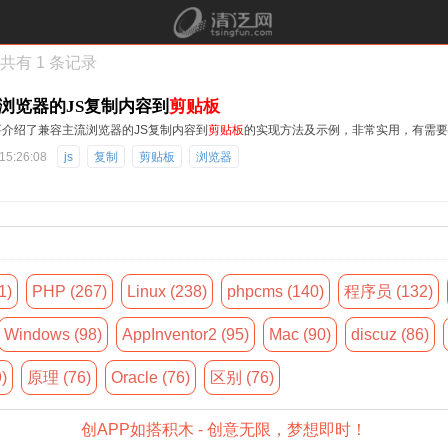
共有 1 条记录
浏览器的JS复制内容到
剪贴板
介绍了兼容主流浏览器的JS复制内容到
剪贴板
的实现方法及示例，非常实用，有需要
15:26:08
js
复制
剪贴板
浏览器
1)
PHP (267)
Linux (238)
phpcms (140)
程序员 (132)
Windows (98)
AppInventor2 (95)
Mac (90)
discuz (86)
9)
原理 (76)
Oracle (76)
区别 (76)
创APP如搭积木 - 创意无限，梦想即时！