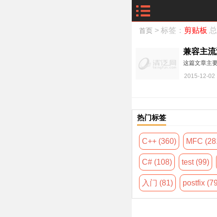
> 标签：
剪贴板
总
首页
兼容主流
这篇文章主要
2015-12-02 
热门标签
C++ (360)
MFC (28
C# (108)
test (99)
入门 (81)
postfix (7