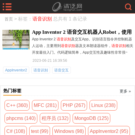
> 标签：
语音识别
总共有 1 条记录
首页
App Inventor 2 语音交互机器人Robot，使用
App Inventor 2
语音识别
及交互App。识别语言指令并控制机器
讯飞
语音识别
引擎
人运动，主要用到
语音识别
器及文本朗读器组件，
语音识别
相关
开发最佳入门。代码逻辑简单，App交互性及趣味性非常强~
2023-06-21 16:39:56
AppInventor2
语音识别
语音交互
热门标签
更多 »
C++ (360)
MFC (281)
PHP (267)
Linux (238)
phpcms (140)
程序员 (132)
MongoDB (125)
C# (108)
test (99)
Windows (98)
AppInventor2 (95)