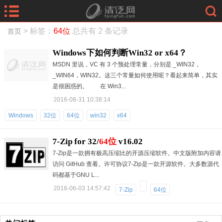
> 标签：
64位
总共有 2 条记录
首页
Windows下如何判断Win32 or x64？
MSDN 里说，VC 有 3 个预处理常量，分别是 _WIN32，
_WIN64，WIN32。这三个常量如何使用呢？看起来简单，其实
是很困惑的。 在 Win3...
2016-08-31 10:38:14
Windows
32位
64位
win32
x64
7-Zip for 32/
64位
v16.02
7-Zip是一款拥有极高压缩比的开源压缩软件。中文版附加内容请
访问 GitHub 查看。许可协议7-Zip是一款开源软件。大多数源代
码都基于GNU L...
2016-06-03 14:57:42
7-Zip
64位