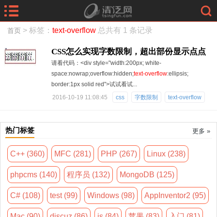
> 标签：
text-overflow
总共有 1 条记录
首页
CSS怎么实现字数限制，超出部份显示点点
请看代码：<div style="width:200px; white-
点？
space:nowrap;overflow:hidden;
text-overflow
:ellipsis;
border:1px solid red">试试看试...
2016-10-19 11:08:45
css
字数限制
text-overflow
热门标签
更多 »
C++ (360)
MFC (281)
PHP (267)
Linux (238)
phpcms (140)
程序员 (132)
MongoDB (125)
C# (108)
test (99)
Windows (98)
AppInventor2 (95)
Mac (90)
discuz (86)
js (84)
苹果 (83)
入门 (81)